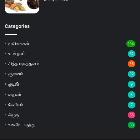
Categories
மூலிகைகள்
194
உடல் நலம்
67
சித்த மருத்துவம்
56
சூரணம்
12
குடிநீர்
9
தைலம்
8
லேகியம்
7
அழகு
35
உணவே மருந்து
30