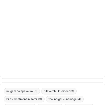
mugam palapalakka
(3)
nilavembu kudineer
(3)
Piles Treatment in Tamil
(3)
thol noigal kunamaga
(4)