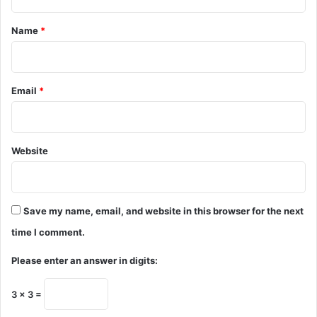
t
*
Name
*
Email
*
Website
Save my name, email, and website in this browser for the next
time I comment.
Please enter an answer in digits:
3 × 3 =