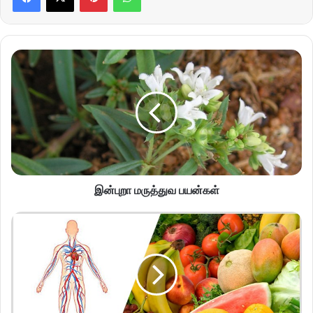
இன்புறா மருத்துவ பயன்கள்