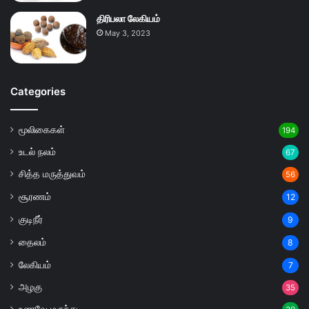
திரிபலா லேகியம்
May 3, 2023
Categories
மூலிகைகள்
194
உடல் நலம்
67
சித்த மருத்துவம்
56
சூரணம்
12
குடிநீர்
9
தைலம்
8
லேகியம்
7
அழகு
35
உணவே மருந்து