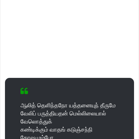
ஆலித் தெளிந்தநோ யத்தனையுந் தீருமே
வேலிப் பருத்தியதன் மெல்லிலையால்
வேலொத்துக்
கண்டிக்கும் வாதங் கடுஞ்சந்நி
தோஷமும்போ