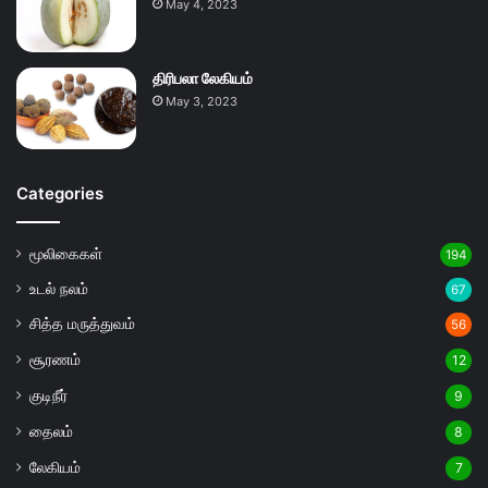
May 4, 2023
திரிபலா லேகியம்
May 3, 2023
Categories
மூலிகைகள்
194
உடல் நலம்
67
சித்த மருத்துவம்
56
சூரணம்
12
குடிநீர்
9
தைலம்
8
லேகியம்
7