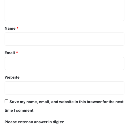
e
n
t
*
Name
*
Email
*
Website
Save my name, email, and website in this browser for the next
time I comment.
Please enter an answer in digits: