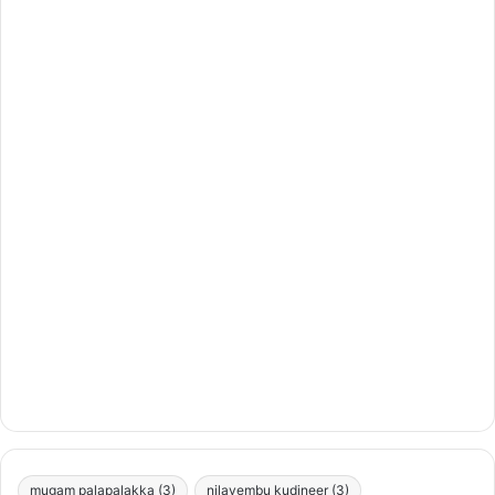
mugam palapalakka
(3)
nilavembu kudineer
(3)