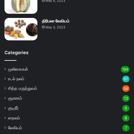
May 4, 2023
திரிபலா லேகியம்
May 3, 2023
Categories
மூலிகைகள்
194
உடல் நலம்
67
சித்த மருத்துவம்
56
சூரணம்
12
குடிநீர்
9
தைலம்
8
லேகியம்
7