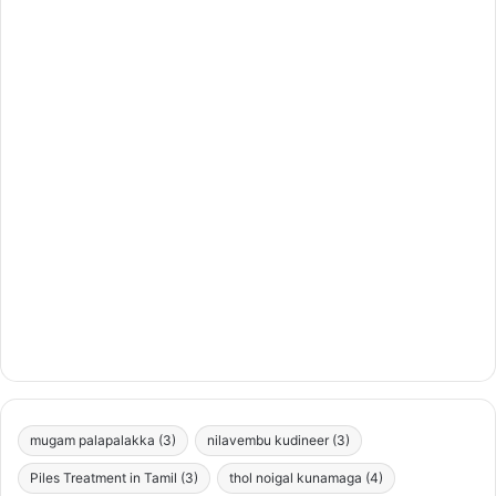
mugam palapalakka
(3)
nilavembu kudineer
(3)
Piles Treatment in Tamil
(3)
thol noigal kunamaga
(4)