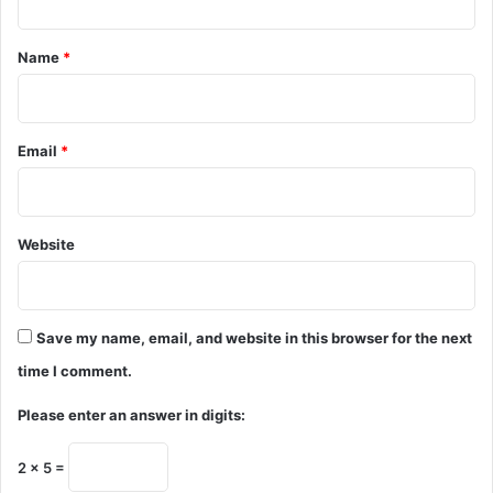
t
*
Name
*
Email
*
Website
Save my name, email, and website in this browser for the next
time I comment.
Please enter an answer in digits:
2 × 5 =