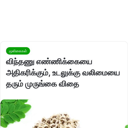
மூலிகைகள்
விந்தணு எண்ணிக்கையை
அதிகரிக்கும், உடலுக்கு வலிமையை
தரும் முருங்கை விதை