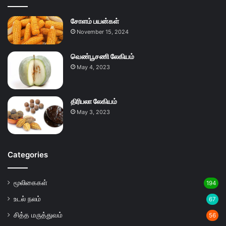
சோளம் பயன்கள்
November 15, 2024
வெண்பூசணி லேகியம்
May 4, 2023
திரிபலா லேகியம்
May 3, 2023
Categories
மூலிகைகள்
194
உடல் நலம்
67
சித்த மருத்துவம்
56