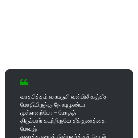
வாதபித்தம் வாயருசி வன்பிலீ கஞ்சீத
மோதியிருந்து நோயுமுண்டா
முள்ளனற்போ – மோதத்
திருப்பாற் கடற்றிருவே தீக்குணத்தை
மேவுஞ்
சுரைக்காயைத் தின்பவர்க்குச் சொல்