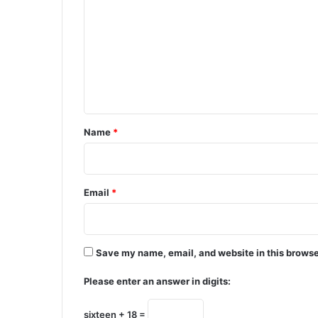
o
m
m
e
n
t
*
Name
*
Email
*
Save my name, email, and website in this browse
Please enter an answer in digits:
sixteen + 18 =