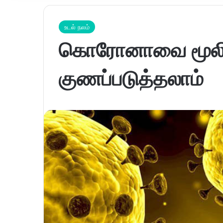
உடல் நலம்
கொரோனாவை மூல
குணப்படுத்தலாம்