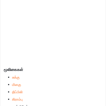
மூலிகைகள்
சுக்கு
மிளகு
திப்பிலி
கிராம்பு