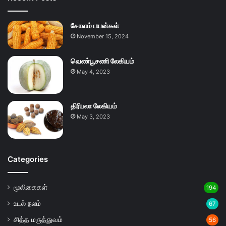
சோளம் பயன்கள்
November 15, 2024
வெண்பூசணி லேகியம்
May 4, 2023
திரிபலா லேகியம்
May 3, 2023
Categories
மூலிகைகள்
194
உடல் நலம்
67
சித்த மருத்துவம்
56