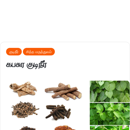
குடிநீர்
சித்த மருத்துவம்
கபசுர குடிநீர்