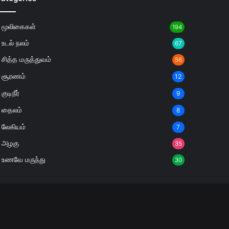
மூலிகைகள்
194
உடல் நலம்
67
சித்த மருத்துவம்
56
சூரணம்
12
குடிநீர்
9
தைலம்
8
லேகியம்
7
அழகு
35
உணவே மருந்து
30