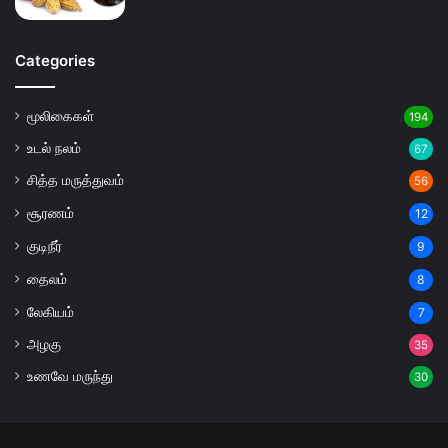
Categories
மூலிகைகள்
194
உடல் நலம்
67
சித்த மருத்துவம்
56
சூரணம்
12
குடிநீர்
9
தைலம்
8
லேகியம்
7
அழகு
35
உணவே மருந்து
30