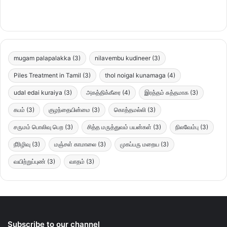
mugam palapalakka
(3)
nilavembu kudineer
(3)
Piles Treatment in Tamil
(3)
thol noigal kunamaga
(4)
udal edai kuraiya
(3)
அகத்திக்கீரை
(4)
இரத்தம் சுத்தமாக
(3)
கபம்
(3)
குழந்தையின்மை
(3)
கொத்தமல்லி
(3)
சருமம் பொலிவு பெற
(3)
சித்த மருத்துவம் பயன்கள்
(3)
நிலவேம்பு
(3)
நீரிழிவு
(3)
மஞ்சள் காமாலை
(3)
முகப்பரு மறைய
(3)
வயிற்றுப்புண்
(3)
வாதம்
(3)
Subscribe to our channel