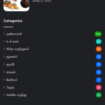
May 3, 2023
Categories
மூலிகைகள்
194
உடல் நலம்
67
சித்த மருத்துவம்
56
சூரணம்
12
குடிநீர்
9
தைலம்
8
லேகியம்
7
அழகு
35
உணவே மருந்து
30