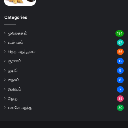
Categories
மூலிகைகள்
194
உடல் நலம்
67
சித்த மருத்துவம்
56
சூரணம்
12
குடிநீர்
9
தைலம்
8
லேகியம்
7
அழகு
35
உணவே மருந்து
30