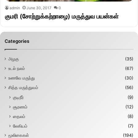
admin
June 30, 2017
0
குமரி (சோற்றுக்கற்றாழை) மருத்துவ பயன்கள்
Categories
அழகு
(35)
உடல் நலம்
(67)
உணவே மருந்து
(30)
சித்த மருத்துவம்
(56)
குடிநீர்
(9)
சூரணம்
(12)
தைலம்
(8)
லேகியம்
(7)
மூலிகைகள்
(194)