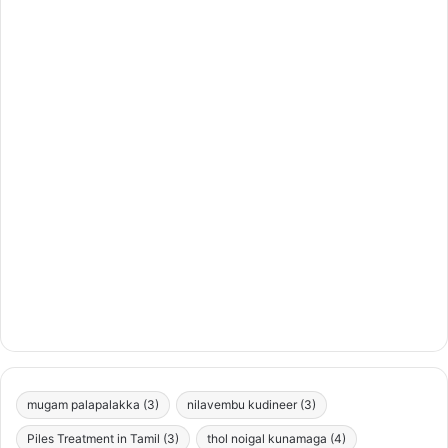
mugam palapalakka
(3)
nilavembu kudineer
(3)
Piles Treatment in Tamil
(3)
thol noigal kunamaga
(4)