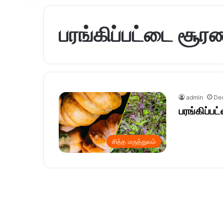
பரங்கிப்பட்டை சூர
admin
De
பரங்கிப்ப
சித்த மருத்துவம்