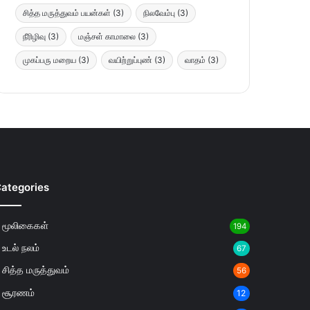
சித்த மருத்துவம் பயன்கள்
(3)
நிலவேம்பு
(3)
நீரிழிவு
(3)
மஞ்சள் காமாலை
(3)
முகப்பரு மறைய
(3)
வயிற்றுப்புண்
(3)
வாதம்
(3)
ategories
மூலிகைகள்
194
உடல் நலம்
67
சித்த மருத்துவம்
56
சூரணம்
12