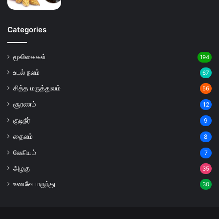
Categories
மூலிகைகள்
194
உடல் நலம்
67
சித்த மருத்துவம்
56
சூரணம்
12
குடிநீர்
9
தைலம்
8
லேகியம்
7
அழகு
35
உணவே மருந்து
30