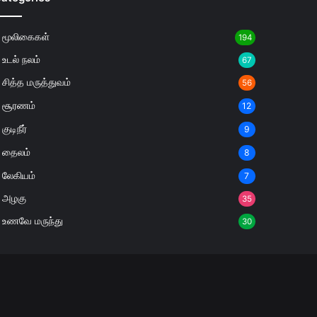
மூலிகைகள்
194
உடல் நலம்
67
சித்த மருத்துவம்
56
சூரணம்
12
குடிநீர்
9
தைலம்
8
லேகியம்
7
அழகு
35
உணவே மருந்து
30