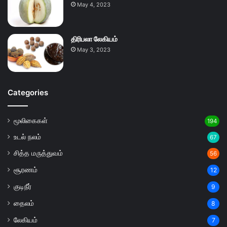
May 4, 2023
திரிபலா லேகியம்
May 3, 2023
Categories
மூலிகைகள்
194
உடல் நலம்
67
சித்த மருத்துவம்
56
சூரணம்
12
குடிநீர்
9
தைலம்
8
லேகியம்
7