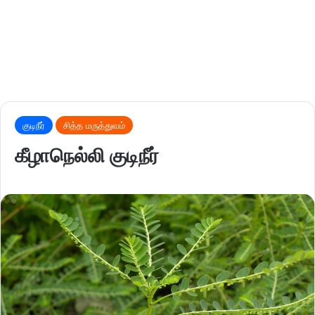
குடிநீர்
சித்த மருத்துவம்
கீழாநெல்லி குடிநீர்