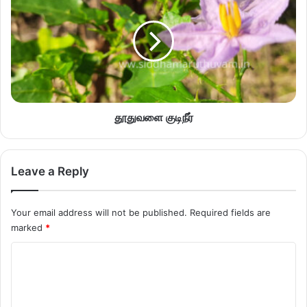
தூதுவளை குடிநீர்
Leave a Reply
Your email address will not be published.
Required fields are
marked
*
C
o
m