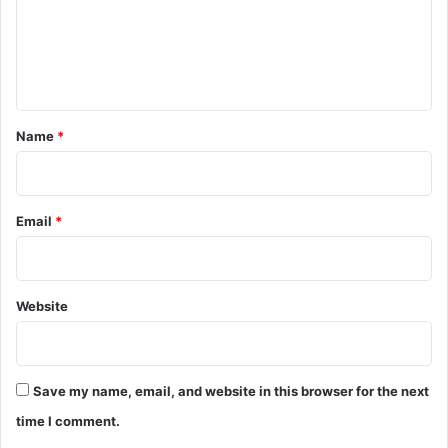
m
e
n
t
*
Name
*
Email
*
Website
Save my name, email, and website in this browser for the next
time I comment.