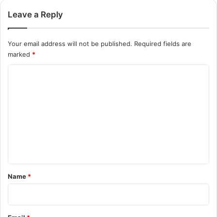
Leave a Reply
Your email address will not be published.
Required fields are
marked
*
C
o
m
m
e
n
t
*
Name
*