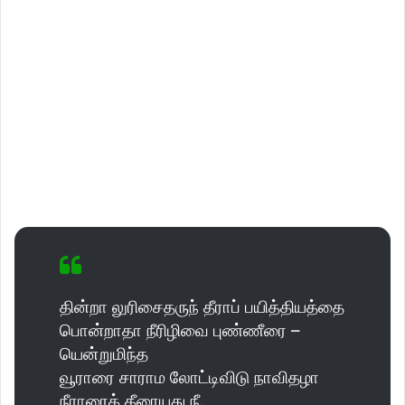
தின்றா லுரிசைதருந் தீராப் பயித்தியத்தை
பொன்றாதா நீரிழிவை புண்ணீரை –
யென்றுமிந்த
வூராரை சாராம லோட்டிவிடு நாவிதழா
நீராரைக் கீரையது நீ.