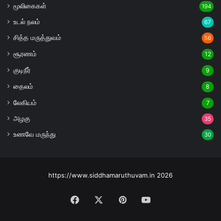
மூலிகைகள்
194
உடல் நலம்
67
சித்த மருத்துவம்
56
சூரணம்
12
குடிநீர்
9
தைலம்
8
லேகியம்
7
அழகு
35
உணவே மருந்து
30
https://www.siddhamaruthuvam.in 2026
Facebook
X
Pinterest
YouTube