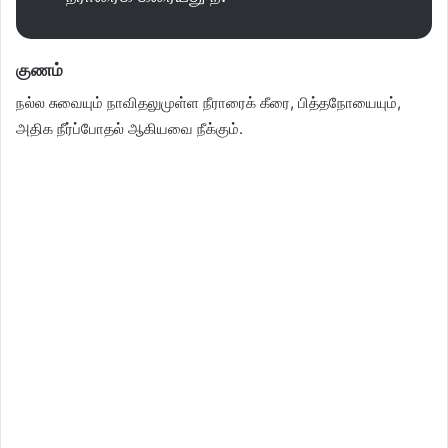
குணம்
நல்ல சுவையும் நாவிதலுமுள்ள நீராரைக் கீரை, பித்தநோயையும்,
அதிக நீர்ப்போதல் ஆகியவை நீக்கும்.