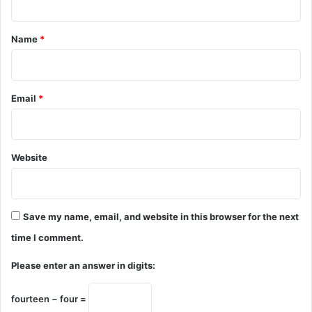
t
*
Name
*
Email
*
Website
Save my name, email, and website in this browser for the next
time I comment.
Please enter an answer in digits:
fourteen − four =