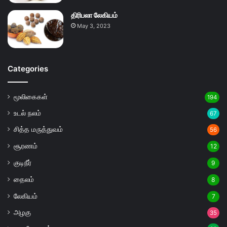
திரிபலா லேகியம்
May 3, 2023
Categories
மூலிகைகள்
194
உடல் நலம்
67
சித்த மருத்துவம்
56
சூரணம்
12
குடிநீர்
9
தைலம்
8
லேகியம்
7
அழகு
35