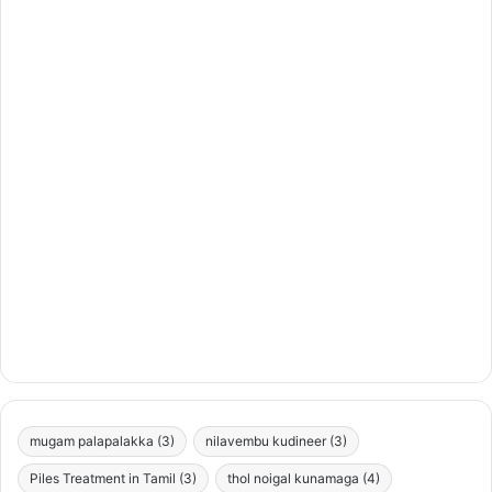
mugam palapalakka
(3)
nilavembu kudineer
(3)
Piles Treatment in Tamil
(3)
thol noigal kunamaga
(4)