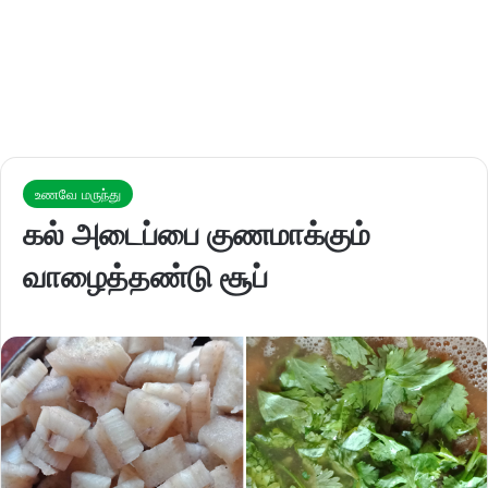
உணவே மருந்து
கல் அடைப்பை குணமாக்கும்
வாழைத்தண்டு சூப்