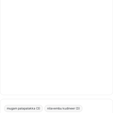
mugam palapalakka
(3)
nilavembu kudineer
(3)