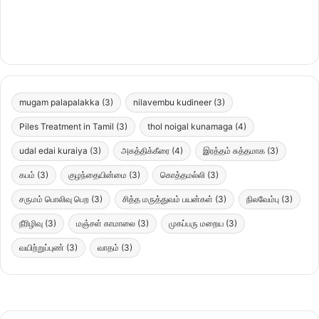
mugam palapalakka
(3)
nilavembu kudineer
(3)
Piles Treatment in Tamil
(3)
thol noigal kunamaga
(4)
udal edai kuraiya
(3)
அகத்திக்கீரை
(4)
இரத்தம் சுத்தமாக
(3)
கபம்
(3)
குழந்தையின்மை
(3)
கொத்தமல்லி
(3)
சருமம் பொலிவு பெற
(3)
சித்த மருத்துவம் பயன்கள்
(3)
நிலவேம்பு
(3)
நீரிழிவு
(3)
மஞ்சள் காமாலை
(3)
முகப்பரு மறைய
(3)
வயிற்றுப்புண்
(3)
வாதம்
(3)