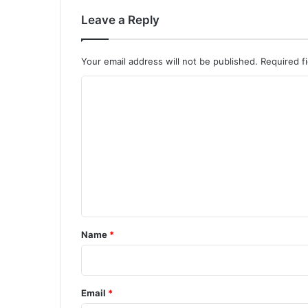
Leave a Reply
Your email address will not be published.
Required f
C
o
m
m
e
n
t
*
Name
*
Email
*