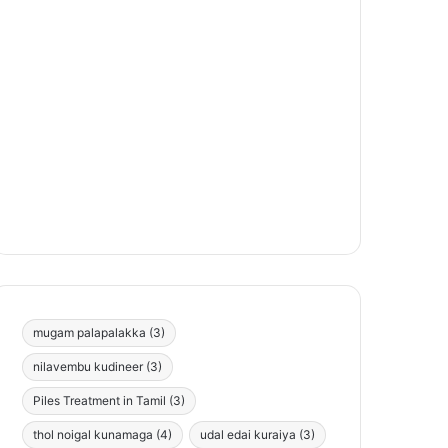
mugam palapalakka
(3)
nilavembu kudineer
(3)
Piles Treatment in Tamil
(3)
thol noigal kunamaga
(4)
udal edai kuraiya
(3)