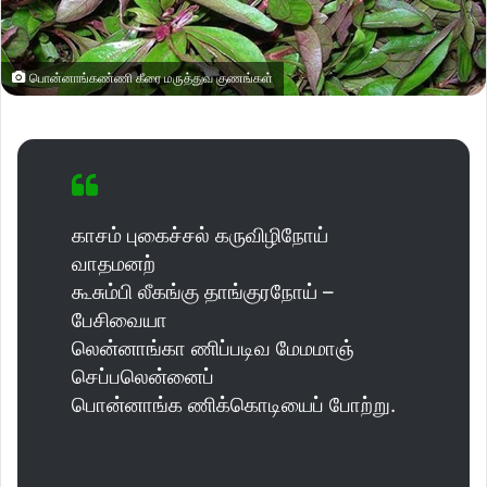
பொன்னாங்கண்ணி கீரை மருத்துவ குணங்கள்
காசம் புகைச்சல் கருவிழிநோய்
வாதமனற்
கூசும்பி லீகங்கு தாங்குரநோய் –
பேசிவையா
லென்னாங்கா ணிப்படிவ மேமமாஞ்
செப்பலென்னைப்
பொன்னாங்க ணிக்கொடியைப் போற்று.