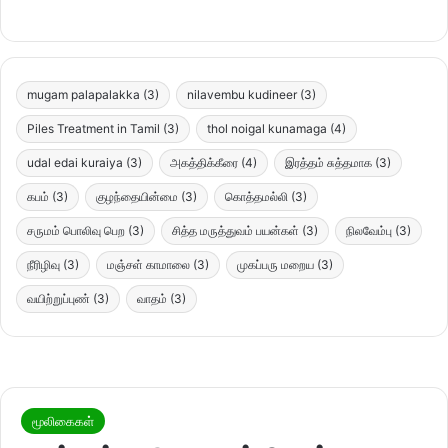
mugam palapalakka
(3)
nilavembu kudineer
(3)
Piles Treatment in Tamil
(3)
thol noigal kunamaga
(4)
udal edai kuraiya
(3)
அகத்திக்கீரை
(4)
இரத்தம் சுத்தமாக
(3)
கபம்
(3)
குழந்தையின்மை
(3)
கொத்தமல்லி
(3)
சருமம் பொலிவு பெற
(3)
சித்த மருத்துவம் பயன்கள்
(3)
நிலவேம்பு
(3)
நீரிழிவு
(3)
மஞ்சள் காமாலை
(3)
முகப்பரு மறைய
(3)
வயிற்றுப்புண்
(3)
வாதம்
(3)