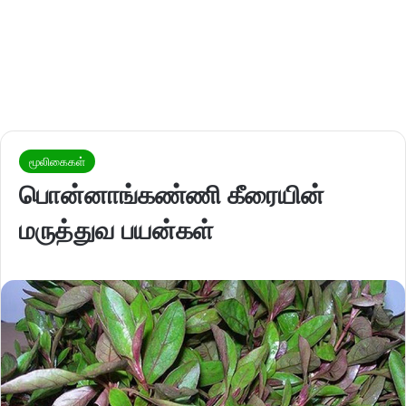
மூலிகைகள்
பொன்னாங்கண்ணி கீரையின்
மருத்துவ பயன்கள்