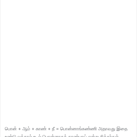
பொன் + ஆம் + காண் + நீ = பொன்னாங்கண்ணி அதாவது இதை
உண்டு வந்தால் உடல் பொன்னாகக் காண்பாய் என்று சித்தர்கள்