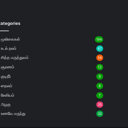
ategories
மூலிகைகள்
194
உடல் நலம்
67
சித்த மருத்துவம்
56
சூரணம்
12
குடிநீர்
9
தைலம்
8
லேகியம்
7
அழகு
35
உணவே மருந்து
30