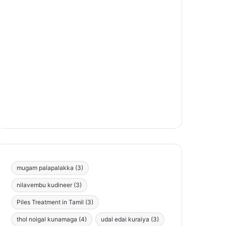
mugam palapalakka
(3)
nilavembu kudineer
(3)
Piles Treatment in Tamil
(3)
thol noigal kunamaga
(4)
udal edai kuraiya
(3)