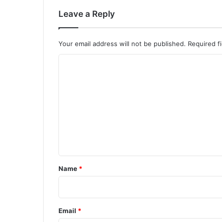
Leave a Reply
Your email address will not be published.
Required f
C
o
m
m
e
n
t
*
Name
*
Email
*