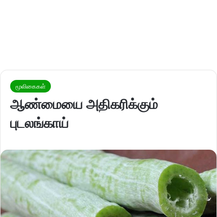
மூலிகைகள்
ஆண்மையை அதிகரிக்கும்
புடலங்காய்