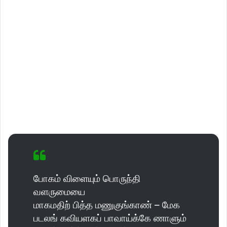
போகம் விளையும் பொருந்தி
வளருமையை
மாகமதிற் பித்த மணுகுங்காண் – மேக
படலங் கவியளகப் பாவாய்க்கே ணாளும்