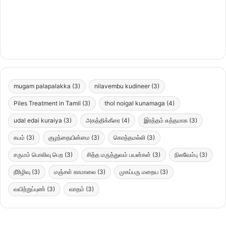
mugam palapalakka
(3)
nilavembu kudineer
(3)
Piles Treatment in Tamil
(3)
thol noigal kunamaga
(4)
udal edai kuraiya
(3)
அகத்திக்கீரை
(4)
இரத்தம் சுத்தமாக
(3)
கபம்
(3)
குழந்தையின்மை
(3)
கொத்தமல்லி
(3)
சருமம் பொலிவு பெற
(3)
சித்த மருத்துவம் பயன்கள்
(3)
நிலவேம்பு
(3)
நீரிழிவு
(3)
மஞ்சள் காமாலை
(3)
முகப்பரு மறைய
(3)
வயிற்றுப்புண்
(3)
வாதம்
(3)