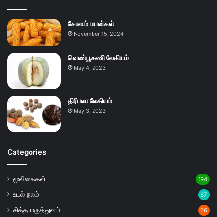
சோளம் பயன்கள்
November 15, 2024
வெண்பூசணி லேகியம்
May 4, 2023
திரிபலா லேகியம்
May 3, 2023
Categories
மூலிகைகள்
194
உடல் நலம்
67
சித்த மருத்துவம்
56