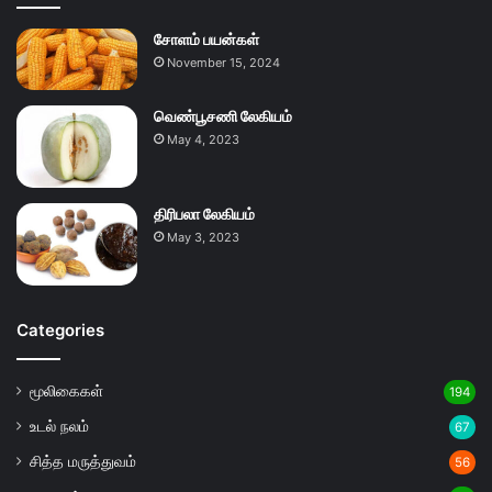
சோளம் பயன்கள்
November 15, 2024
வெண்பூசணி லேகியம்
May 4, 2023
திரிபலா லேகியம்
May 3, 2023
Categories
மூலிகைகள்
194
உடல் நலம்
67
சித்த மருத்துவம்
56