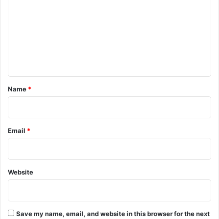
m
m
e
n
t
*
Name
*
Email
*
Website
Save my name, email, and website in this browser for the next