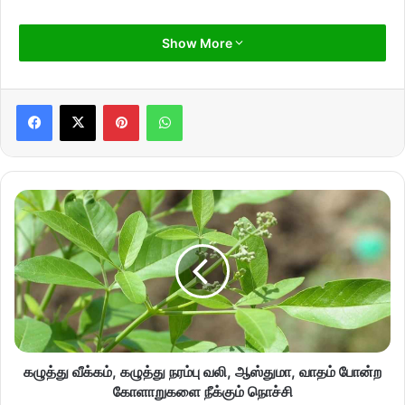
Show More
Pinterest
WhatsApp
கழுத்து வீக்கம், கழுத்து நரம்பு வலி, ஆஸ்துமா, வாதம் போன்ற
கோளாறுகளை நீக்கும் நொச்சி