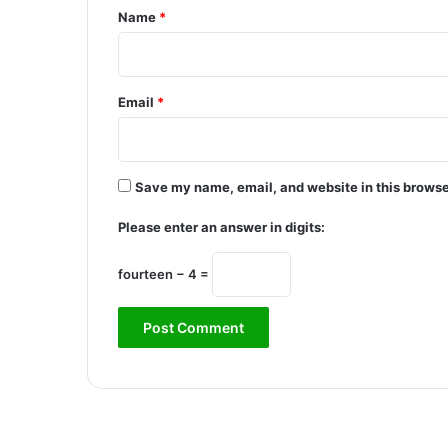
*
Name
*
Email
*
Save my name, email, and website in this browse
Please enter an answer in digits:
fourteen − 4 =