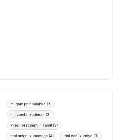
mugam palapalakka
(3)
nilavembu kudineer
(3)
Piles Treatment in Tamil
(3)
thol noigal kunamaga
(4)
udal edai kuraiya
(3)