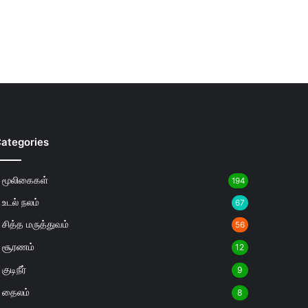
ategories
மூலிகைகள்
194
உடல் நலம்
67
சித்த மருத்துவம்
56
சூரணம்
12
குடிநீர்
9
தைலம்
8