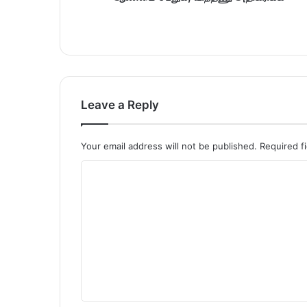
Leave a Reply
Your email address will not be published.
Required f
C
o
m
m
e
n
t