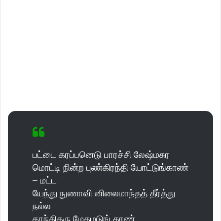
பட்டை கரப்பனெடு பாரச்சி லேஷ்மசுர
மொட்டி நின்ற புண்கிரந்தி யோட்டுங்காண்
– மட்ட
யேந்து நுணாவி னிலைமாந்தத் தீர்த்து
நல்ல
காந்திதரு மேகமடுங் காண்