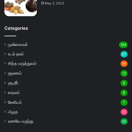
May 3, 2023
Categories
மூலிகைகள்
194
உடல் நலம்
67
சித்த மருத்துவம்
56
சூரணம்
12
குடிநீர்
9
தைலம்
8
லேகியம்
7
அழகு
35
உணவே மருந்து
30