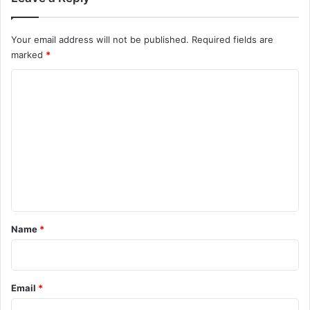
Your email address will not be published.
Required fields are
marked
*
C
o
m
m
e
n
t
*
Name
*
Email
*