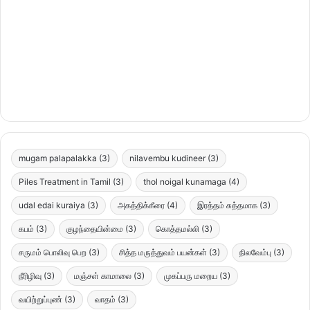
mugam palapalakka
(3)
nilavembu kudineer
(3)
Piles Treatment in Tamil
(3)
thol noigal kunamaga
(4)
udal edai kuraiya
(3)
அகத்திக்கீரை
(4)
இரத்தம் சுத்தமாக
(3)
கபம்
(3)
குழந்தையின்மை
(3)
கொத்தமல்லி
(3)
சருமம் பொலிவு பெற
(3)
சித்த மருத்துவம் பயன்கள்
(3)
நிலவேம்பு
(3)
நீரிழிவு
(3)
மஞ்சள் காமாலை
(3)
முகப்பரு மறைய
(3)
வயிற்றுப்புண்
(3)
வாதம்
(3)