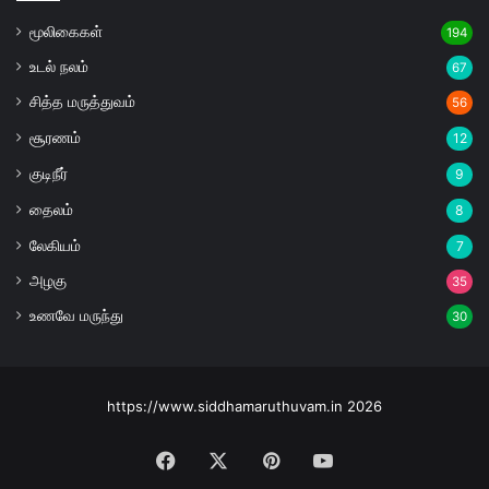
மூலிகைகள்
194
உடல் நலம்
67
சித்த மருத்துவம்
56
சூரணம்
12
குடிநீர்
9
தைலம்
8
லேகியம்
7
அழகு
35
உணவே மருந்து
30
https://www.siddhamaruthuvam.in 2026
Facebook
X
Pinterest
YouTube