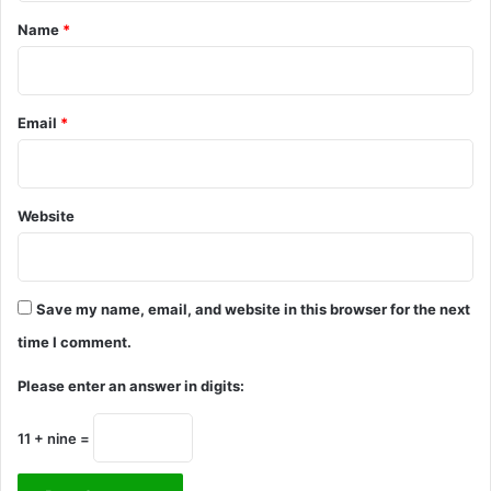
*
Name
*
Email
*
Website
Save my name, email, and website in this browser for the next
time I comment.
Please enter an answer in digits:
11 + nine =