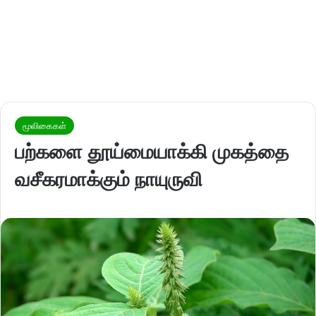
மூலிகைகள்
பற்களை தூய்மையாக்கி முகத்தை
வசீகரமாக்கும் நாயுருவி