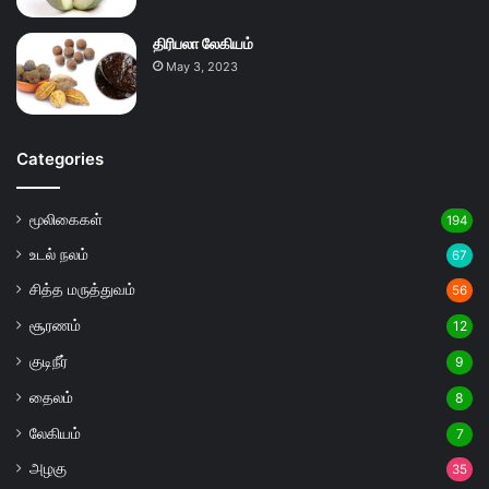
திரிபலா லேகியம்
May 3, 2023
Categories
மூலிகைகள்
194
உடல் நலம்
67
சித்த மருத்துவம்
56
சூரணம்
12
குடிநீர்
9
தைலம்
8
லேகியம்
7
அழகு
35