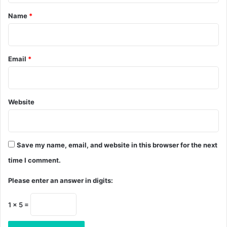
*
Name
*
Email
*
Website
Save my name, email, and website in this browser for the next
time I comment.
Please enter an answer in digits:
1 × 5 =