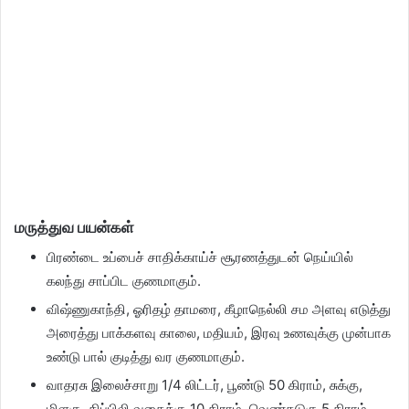
மருத்துவ பயன்கள்
பிரண்டை உப்பைச் சாதிக்காய்ச் சூரணத்துடன் நெய்யில்
கலந்து சாப்பிட குணமாகும்.
விஷ்ணுகாந்தி, ஓரிதழ் தாமரை, கீழாநெல்லி சம அளவு எடுத்து
அரைத்து பாக்களவு காலை, மதியம், இரவு உணவுக்கு முன்பாக
உண்டு பால் குடித்து வர குணமாகும்.
வாதரசு இலைச்சாறு 1/4 லிட்டர், பூண்டு 50 கிராம், சுக்கு,
மிளகு, திப்பிலி வகைக்கு 10 கிராம், வெண்கடுகு 5 கிராம்