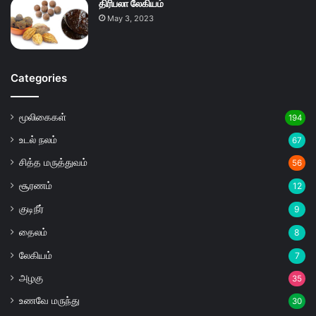
திரிபலா லேகியம்
May 3, 2023
Categories
மூலிகைகள்
194
உடல் நலம்
67
சித்த மருத்துவம்
56
சூரணம்
12
குடிநீர்
9
தைலம்
8
லேகியம்
7
அழகு
35
உணவே மருந்து
30