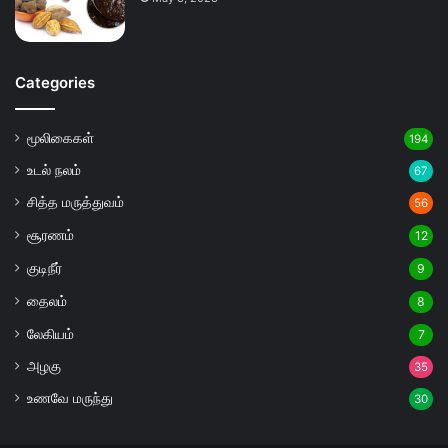
Categories
மூலிகைகள்
194
உடல் நலம்
67
சித்த மருத்துவம்
56
சூரணம்
12
குடிநீர்
9
தைலம்
8
லேகியம்
7
அழகு
35
உணவே மருந்து
30