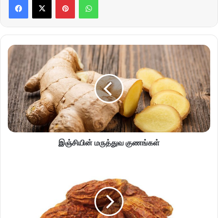
இஞ்சியின் மருத்துவ குணங்கள்