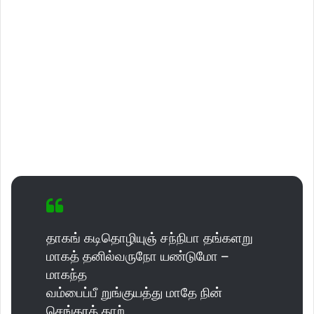
தாகங் கடிதொழியுஞ் சந்நிபா தங்களறு
மாகத் தனில்வருநோ யண்டுமோ –
மாகந்த
வம்பைப்பீ றுங்குயத்து மாதே நின்
செங்கரத் தாற்