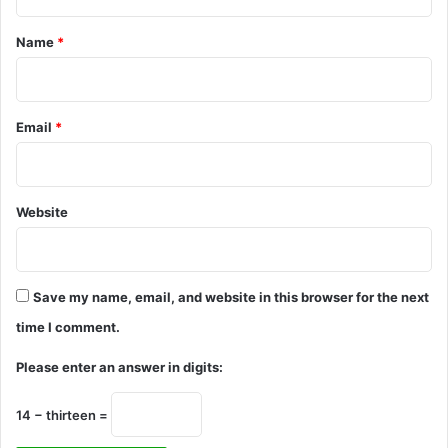
t
*
Name
*
Email
*
Website
Save my name, email, and website in this browser for the next
time I comment.
Please enter an answer in digits:
14 − thirteen =