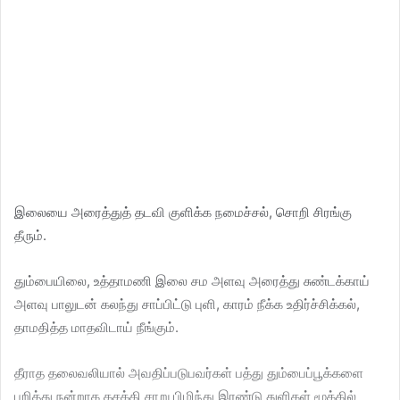
இலையை அரைத்துத் தடவி குளிக்க நமைச்சல், சொறி சிரங்கு
தீரும்.
தும்பையிலை, உத்தாமணி இலை சம அளவு அரைத்து சுண்டக்காய்
அளவு பாலுடன் கலந்து சாப்பிட்டு புளி, காரம் நீக்க உதிர்ச்சிக்கல்,
தாமதித்த மாதவிடாய் நீங்கும்.
தீராத தலைவலியால் அவதிப்படுபவர்கள் பத்து தும்பைப்பூக்களை
பறித்து நன்றாக கசக்கி சாறு பிழிந்து இரண்டு துளிகள் மூக்கில்