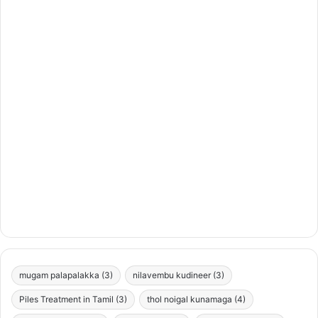
mugam palapalakka
(3)
nilavembu kudineer
(3)
Piles Treatment in Tamil
(3)
thol noigal kunamaga
(4)