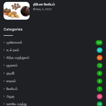
திரிபலா லேகியம்
May 3, 2023
Categories
மூலிகைகள்
194
உடல் நலம்
67
சித்த மருத்துவம்
56
சூரணம்
12
குடிநீர்
9
தைலம்
8
லேகியம்
7
அழகு
35
உணவே மருந்து
30