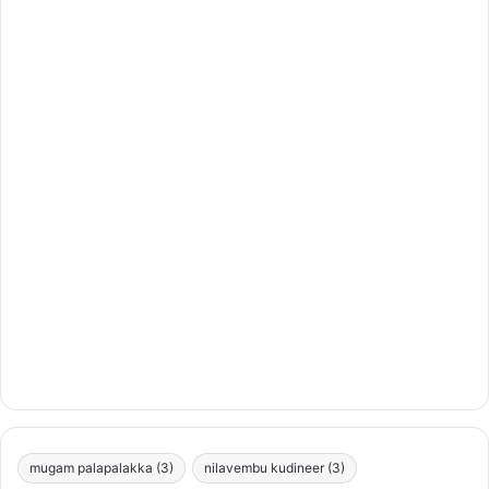
mugam palapalakka
(3)
nilavembu kudineer
(3)