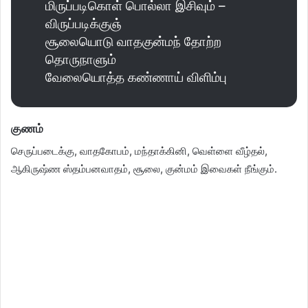
மிருப்படிகொள் பொல்லா இசிவும் –
விருப்படிக்குஞ்
சூலையொடு வாதகுன்மந் தோற்ற
தொருநாளும்
வேலையொத்த கண்ணாய் விளிம்பு
குணம்
செருப்படைக்கு, வாதகோபம், மந்தாக்கினி, வெள்ளை வீழ்தல்,
ஆகிருஷ்ண ஸ்தம்பனவாதம், சூலை, குன்மம் இவைகள் நீங்கும்.