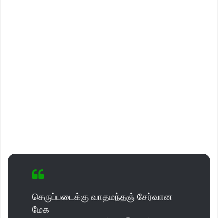
செருப்படைக்கு வாதமந்தஞ் சேர்வான
மேக