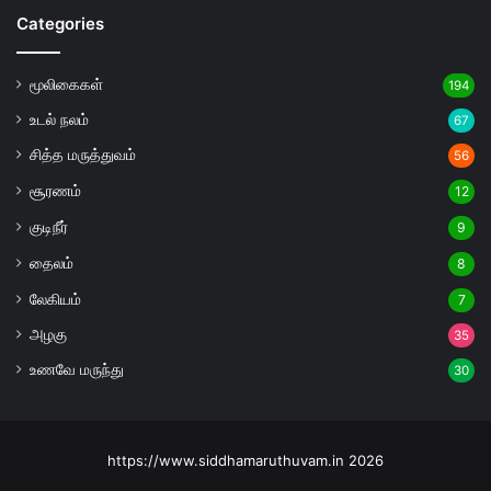
Categories
மூலிகைகள்
194
உடல் நலம்
67
சித்த மருத்துவம்
56
சூரணம்
12
குடிநீர்
9
தைலம்
8
லேகியம்
7
அழகு
35
உணவே மருந்து
30
https://www.siddhamaruthuvam.in 2026