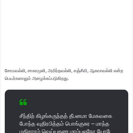
சோமவல்லி, சாகாமூலி, அமிர்தவல்லி, சஞ்சீவி, ஆகாசவல்லி என்ற
பெயர்களாலும் அழைக்கப்படுகிறது.
சீந்திற் கிழங்கருந்தத் தீபனமா மேகவகை
போந்த வுதிரபித்தம் பொங்குசுர – மாந்த
மதிசாரம் வெய்யகண மாம்பலநோ யோடே