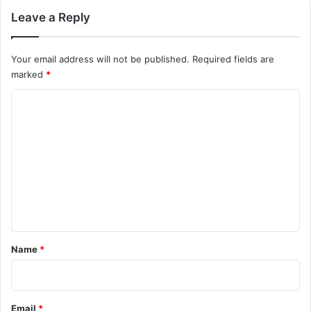
Leave a Reply
Your email address will not be published.
Required fields are
marked
*
C
o
m
m
e
n
t
*
Name
*
Email
*