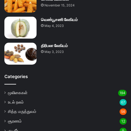
November 15, 2024
வெண்பூசணி லேகியம்
May 4, 2023
திரிபலா லேகியம்
May 3, 2023
Categories
மூலிகைகள்
194
உடல் நலம்
67
சித்த மருத்துவம்
56
சூரணம்
12
குடிநீர்
9