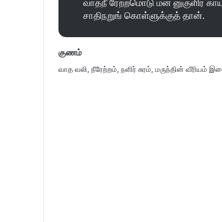
வாதநீ ரேற்றமொடு மன் னுகுளிர் காய
சாதிநறுங் கொள்ளுக்குத் தான்.
குணம்
வாத வலி, நீரேற்றம், நளிர் சுரம், மருந்தின் வீரியம்