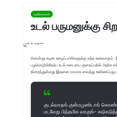
மூலிகைகள்
உடல் பருமனுக்கு ச
கொள்ளு கடின உழைப்பாளிகளுக்கு ஏற்ற உணவாகும். 
பழமொழிக்கேற்ப உடல் எடையை குறைப்பதில் அதிக சக
நிறைந்துள்ளது இதனை ரசமாக வைத்து உண்ணப்பது மிகு
குடல்வாதங் குன்மமுண்டாங் கொண்
மடலேறு பித்தமிக வாகுங்- கடுகடுத