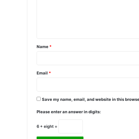
m
e
n
t
*
Name
*
Email
*
Save my name, email, and website in this browse
Please enter an answer in digits:
6 + eight =