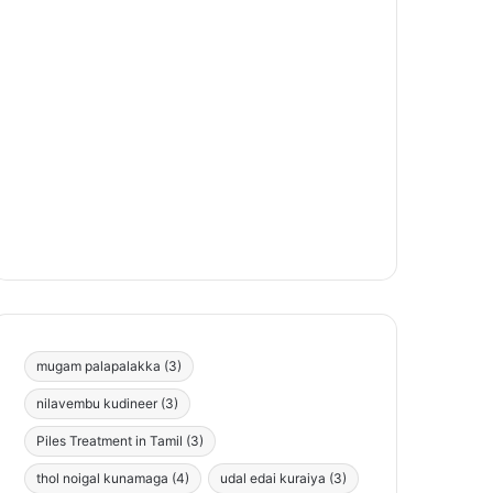
mugam palapalakka
(3)
nilavembu kudineer
(3)
Piles Treatment in Tamil
(3)
thol noigal kunamaga
(4)
udal edai kuraiya
(3)