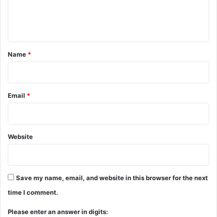
e
n
t
*
Name
*
Email
*
Website
Save my name, email, and website in this browser for the next
time I comment.
Please enter an answer in digits: