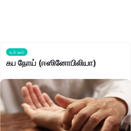
உடல் நலம்
கப நோய் (ஈஸினோபிலியா)