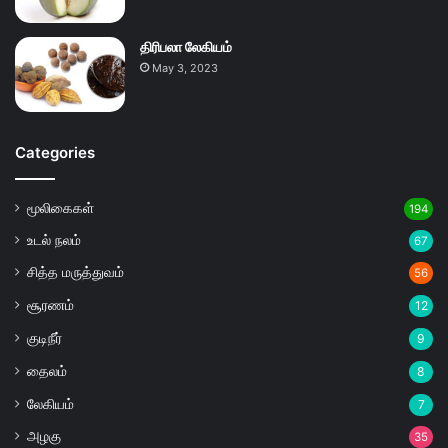
திரிபலா லேகியம்
May 3, 2023
Categories
மூலிகைகள்
194
உடல் நலம்
67
சித்த மருத்துவம்
56
சூரணம்
12
குடிநீர்
9
தைலம்
8
லேகியம்
7
அழகு
35