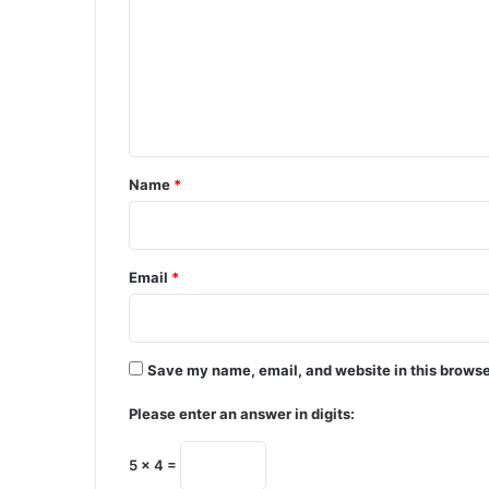
m
m
e
n
t
*
Name
*
Email
*
Save my name, email, and website in this browse
Please enter an answer in digits:
5 × 4 =