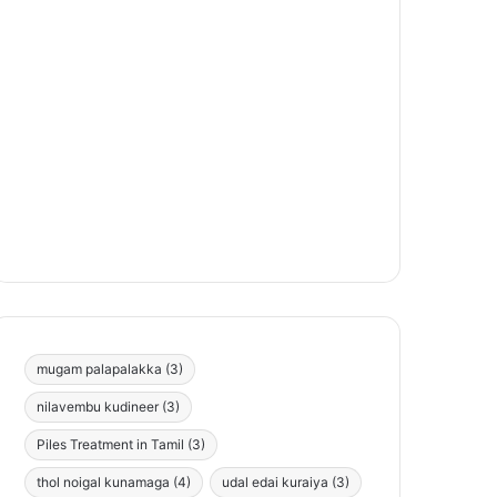
mugam palapalakka
(3)
nilavembu kudineer
(3)
Piles Treatment in Tamil
(3)
thol noigal kunamaga
(4)
udal edai kuraiya
(3)