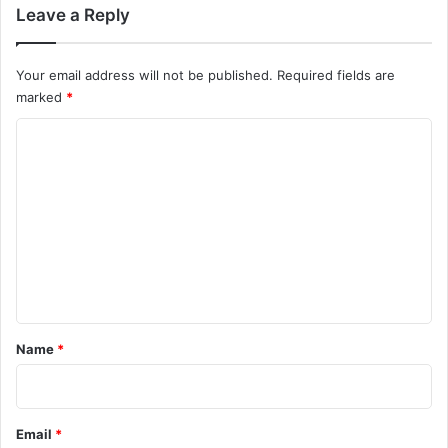
Leave a Reply
Your email address will not be published.
Required fields are
marked
*
C
o
m
m
e
n
t
*
Name
*
Email
*