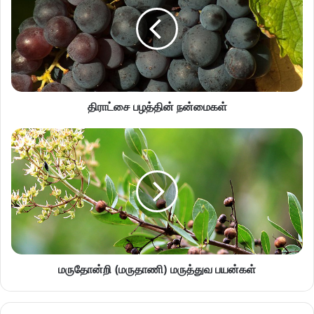
திராட்சை பழத்தின் நன்மைகள்
மருதோன்றி (மருதாணி) மருத்துவ பயன்கள்