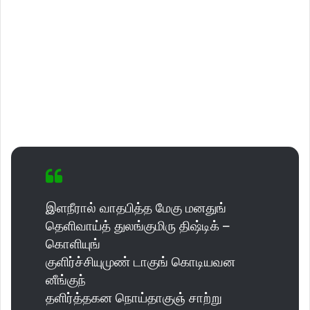
இளநீரால் வாதபித்த மேகு மனதுங்
தெளிவாய்த் துலங்குமிரு திஷ்டிக் –
கொளியுங்
குளிர்ச்சியுமுண் டாகுங் கொடியவன
னீங்குந்
தளிர்த்தகன நொய்தாகுஞ் சாற்று