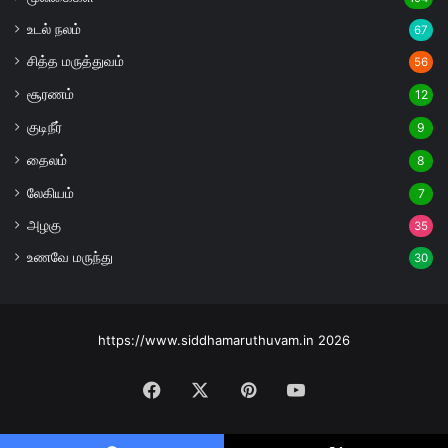
உடல் நலம்
67
சித்த மருத்துவம்
56
சூரணம்
12
குடிநீர்
9
தைலம்
8
லேகியம்
7
அழகு
35
உணவே மருந்து
30
https://www.siddhamaruthuvam.in 2026
Facebook
X
Pinterest
YouTube