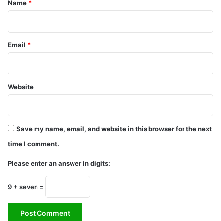
Name
*
Email
*
Website
Save my name, email, and website in this browser for the next
time I comment.
Please enter an answer in digits:
9 + seven =