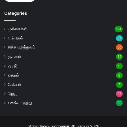
Categories
மூலிகைகள்
194
உடல் நலம்
67
சித்த மருத்துவம்
56
சூரணம்
12
குடிநீர்
9
தைலம்
8
லேகியம்
7
அழகு
35
உணவே மருந்து
30
https://www.siddhamaruthuvam.in 2026