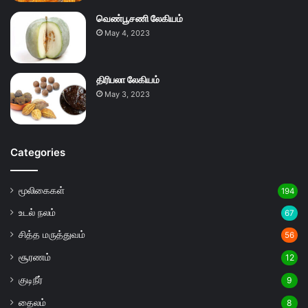
வெண்பூசணி லேகியம்
May 4, 2023
திரிபலா லேகியம்
May 3, 2023
Categories
மூலிகைகள்
194
உடல் நலம்
67
சித்த மருத்துவம்
56
சூரணம்
12
குடிநீர்
9
தைலம்
8