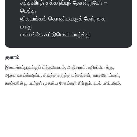
சுத்தவிரத் தக்கடுப்புந் தோன்றுமோ –
மெத்த
விலவங்கங் கொண்டவருக் கேற்றசுக
மாகு
மலமங்கே கட்டுமென வாழ்த்து
குணம்
இலவங்கப்பூவுக்குப் பித்தகோபம், அதிசாரம், உதிரப்போக்கு,
ஆசனவாய்க்கடுப்பு, சிவந்த கறுத்த மச்சங்கள், வாதநோய்கள்,
கண்ணில் பூ படர்தல் முதலிய நோய்கள் நீங்கும். உடல் பலப்படும்.