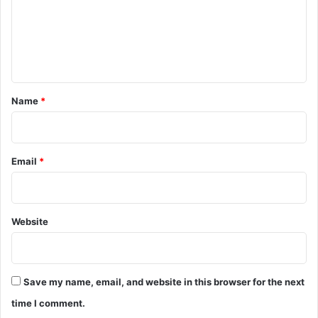
m
e
n
t
*
Name
*
Email
*
Website
Save my name, email, and website in this browser for the next
time I comment.