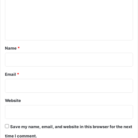
m
e
n
t
*
Name
*
Email
*
Website
Save my name, email, and website in this browser for the next
time I comment.