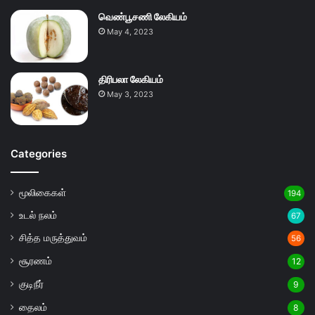
வெண்பூசணி லேகியம்
May 4, 2023
திரிபலா லேகியம்
May 3, 2023
Categories
மூலிகைகள்
194
உடல் நலம்
67
சித்த மருத்துவம்
56
சூரணம்
12
குடிநீர்
9
தைலம்
8