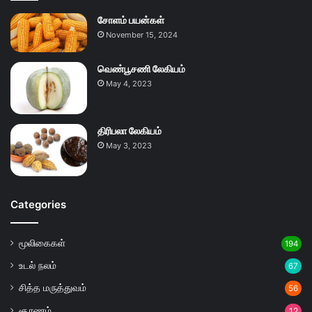
சோளம் பயன்கள்
November 15, 2024
வெண்பூசணி லேகியம்
May 4, 2023
திரிபலா லேகியம்
May 3, 2023
Categories
மூலிகைகள்
194
உடல் நலம்
67
சித்த மருத்துவம்
56
சூரணம்
12