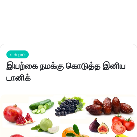
உடல் நலம்
இயற்கை நமக்கு கொடுத்த இனிய
டானிக்