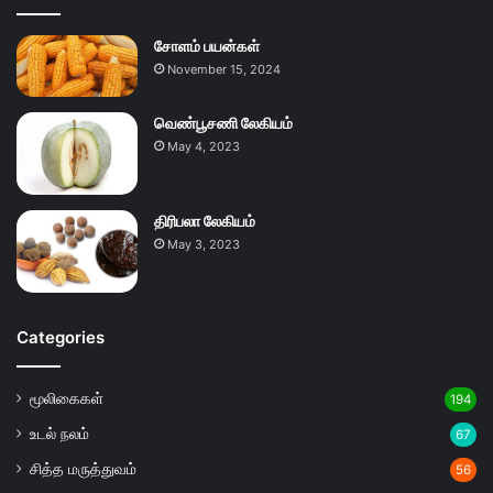
சோளம் பயன்கள்
November 15, 2024
வெண்பூசணி லேகியம்
May 4, 2023
திரிபலா லேகியம்
May 3, 2023
Categories
மூலிகைகள்
194
உடல் நலம்
67
சித்த மருத்துவம்
56