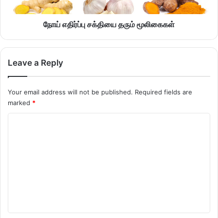
நோய் எதிர்ப்பு சக்தியை தரும் மூலிகைகள்
Leave a Reply
Your email address will not be published.
Required fields are
marked
*
C
o
m
m
e
n
t