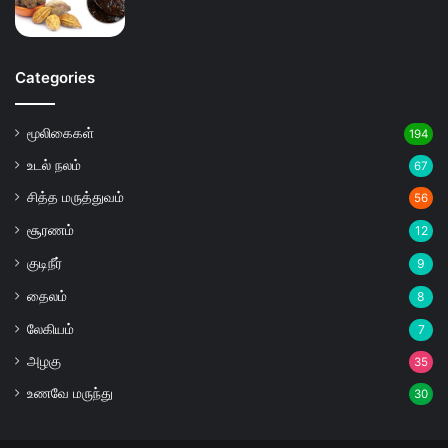
Categories
மூலிகைகள்
194
உடல் நலம்
67
சித்த மருத்துவம்
56
சூரணம்
12
குடிநீர்
9
தைலம்
8
லேகியம்
7
அழகு
35
உணவே மருந்து
30