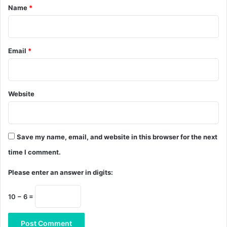
*
Name
*
Email
*
Website
Save my name, email, and website in this browser for the next
time I comment.
Please enter an answer in digits:
10 − 6 =