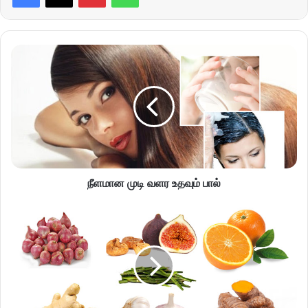
நீளமான முடி வளர உதவும் பால்