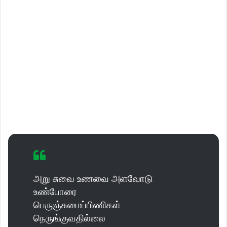
அறு சுவை உணவை அளவோடு
உண்போரை
பெருஞ்சுமைப்பிணிகள்
நெருங்குவதில்லை