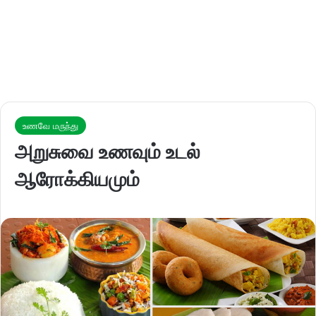
உணவே மருந்து
அறுசுவை உணவும் உடல்
ஆரோக்கியமும்