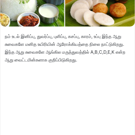
நம் உடல் இனிப்பு, துவர்ப்பு, புளிப்பு, கசப்பு, காரம், உப்பு இந்த ஆறு
சுவைகளே மனித உயிரியின் ஆரோக்கியத்தை நிலை நாட்டுகிறது.
இந்த ஆறு சுவைகளே ஆங்கில மருத்துவத்தில் A,B,C,D,E,K என்ற
ஆறு வைட்டமின்களாக குறிப்பிடுகிறது.