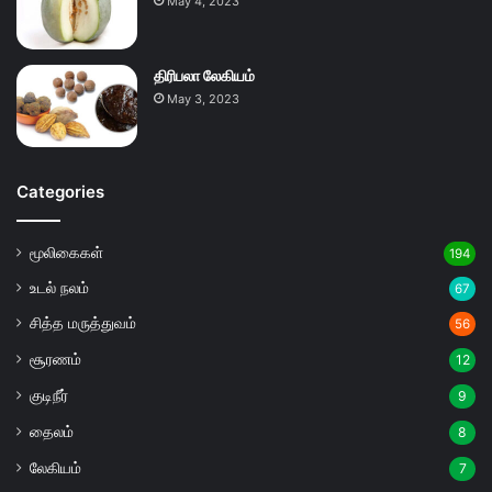
May 4, 2023
திரிபலா லேகியம்
May 3, 2023
Categories
மூலிகைகள்
194
உடல் நலம்
67
சித்த மருத்துவம்
56
சூரணம்
12
குடிநீர்
9
தைலம்
8
லேகியம்
7