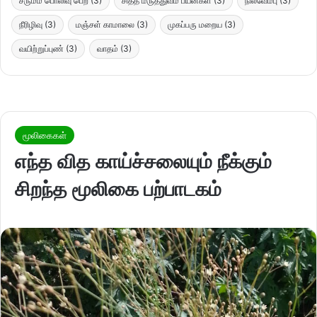
சருமம் பொலிவு பெற
(3)
சித்த மருத்துவம் பயன்கள்
(3)
நிலவேம்பு
(3)
நீரிழிவு
(3)
மஞ்சள் காமாலை
(3)
முகப்பரு மறைய
(3)
வயிற்றுப்புண்
(3)
வாதம்
(3)