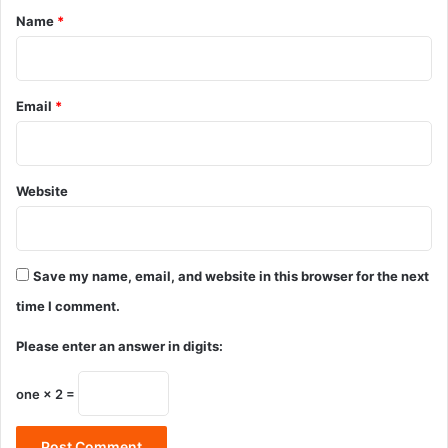
*
Name
*
Email
*
Website
Save my name, email, and website in this browser for the next
time I comment.
Please enter an answer in digits:
one × 2 =