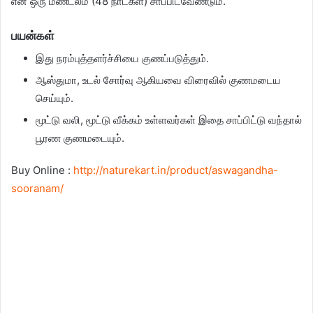
என ஒரு மண்டலம் (48 நாட்கள்) சாப்பிடவேண்டும்.
பயன்கள்
இது நரம்புத்தளர்ச்சியை குணப்படுத்தும்.
ஆஸ்துமா, உடல் சோர்வு ஆகியவை விரைவில் குணமடைய
செய்யும்.
மூட்டு வலி, மூட்டு வீக்கம் உள்ளவர்கள் இதை சாப்பிட்டு வந்தால்
பூரண குணமடையும்.
Buy Online :
http://naturekart.in/product/aswagandha-
sooranam/