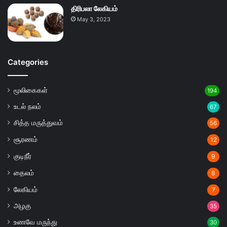
திரிபலா லேகியம்
May 3, 2023
Categories
மூலிகைகள்
194
உடல் நலம்
67
சித்த மருத்துவம்
56
சூரணம்
12
குடிநீர்
9
தைலம்
8
லேகியம்
7
அழகு
35
உணவே மருந்து
30